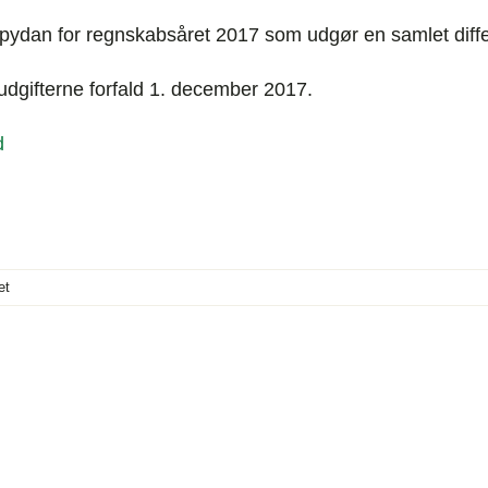
opydan for regnskabsåret 2017 som udgør en samlet differ
udgifterne forfald 1. december 2017.
d
til
et
Prisstigning
på
Copydan
&
Hybrid