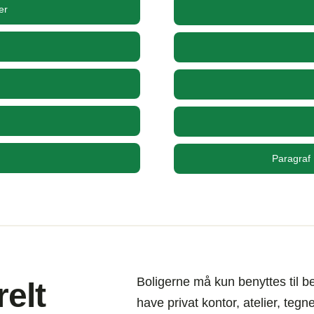
er
Paragraf
Boligerne må kun benyttes til be
elt
have privat kontor, atelier, teg