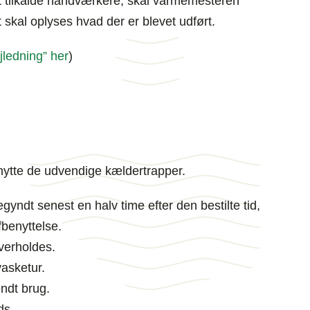
t tilkalde håndværkere, skal varmemesteren
 skal oplyses hvad der er blevet udført.
jledning” her
)
enytte de udvendige kældertrapper.
yndt senest en halv time efter den bestilte tid,
afbenyttelse.
overholdes.
vasketur.
ndt brug.
ds.