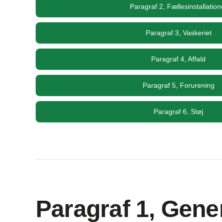
Paragraf 2, Fællesinstallation
Paragraf 3, Vaskeriet
Paragraf 4, Affald
Paragraf 5, Forurening
Paragraf 6, Støj
Paragraf 1, Gener