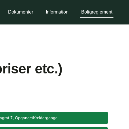
Dokumenter
Information
Boligreglement
iser etc.)
agraf 7, Opgange/Kældergange