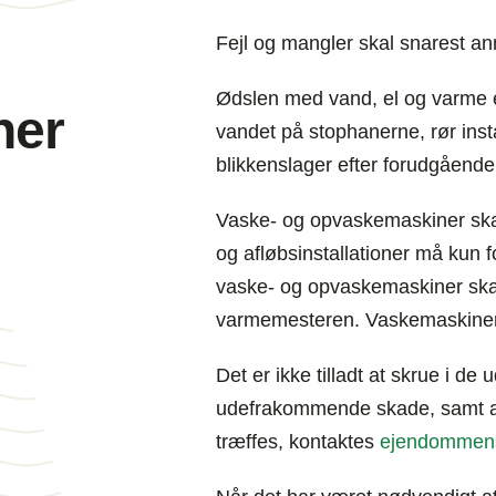
Fejl og mangler skal snarest an
Ødslen med vand, el og varme er 
ner
vandet på stophanerne, rør inst
blikkenslager efter forudgåend
Vaske- og opvaskemaskiner skal 
og afløbsinstallationer må kun fo
vaske- og opvaskemaskiner ska
varmemesteren. Vaskemaskiner
Det er ikke tilladt at skrue i de 
udefrakommende skade, samt at
træffes, kontaktes
ejendommens