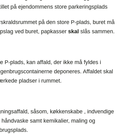
tillet på ejendommens store parkeringsplads
orskraldsrummet på den store P-plads, buret må
 opslag ved buret, papkasser
skal
slås sammen.
 P-plads, kan affald, der ikke må fyldes i
er genbrugscontainerne deponeres. Affaldet skal
ærkede pladser i rummet.
ningsaffald, såsom, køkkenskabe , indvendige
 og håndvaske samt kemikalier, maling og
brugsplads.