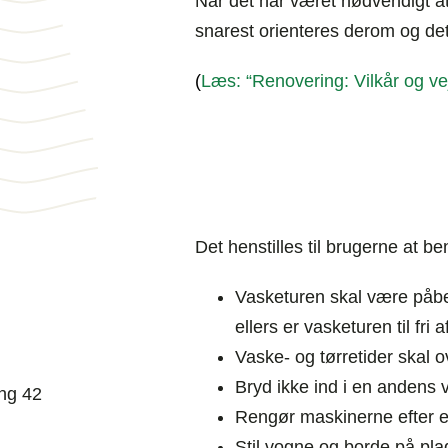
Når det har været nødvendigt a
snarest orienteres derom og det
(
Læs: “
Renovering: Vilkår og ve
Det henstilles til brugerne at b
Vasketuren skal være påbeg
ellers er vasketuren til fri 
Vaske- og tørretider skal 
Bryd ikke ind i en andens 
ang 42
Rengør maskinerne efter e
Stil vogne og borde på pla