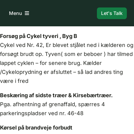
Skip
to
Let's Talk
Menu
content
Forside
Forsøg på Cykel tyveri , Byg B
Cykel ved Nr. 42, Er blevet stjålet ned i kælderen og
forsøgt brudt op. Tyven( som er beboer ) har tilmed
Bestyrelse
lappet cyklen – for senere brug. Kælder
/Cykeloprydning er afsluttet – så lad andres ting
Dokumenter
være i fred
Information
Beskæring af sidste træer & Kirsebærtræer.
Pga. afhentning af grenaffald, spærres 4
parkeringspladser ved nr. 46-48
Boligreglement
Kørsel på brandveje forbudt