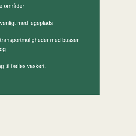
e områder
venligt med legeplads
transportmuligheder med busser
tog
 til fælles vaskeri.