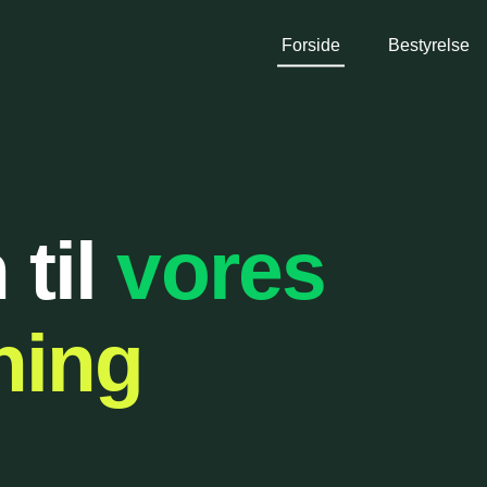
Forside
Bestyrelse
til
vores
ning