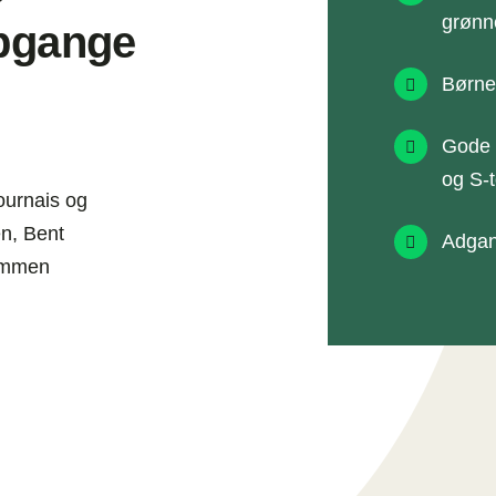
grønn
pgange
Børne
Gode 
og S-
ournais og
en, Bent
Adgang
dommen