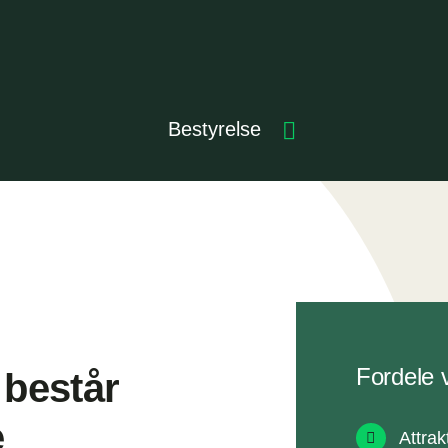
Bestyrelse
Fordele 
 består
e
Attrak