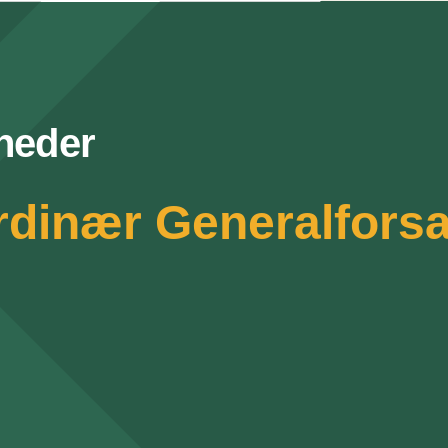
heder
Ordinær Generalfors