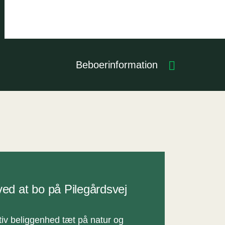
Beboerinformation
ved at bo på Pilegårdsvej
tiv beliggenhed tæt på natur og