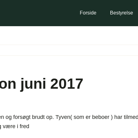
Forside
Bestyrelse
on juni 2017
ren og forsøgt brudt op. Tyven( som er beboer ) har tilme
g være i fred