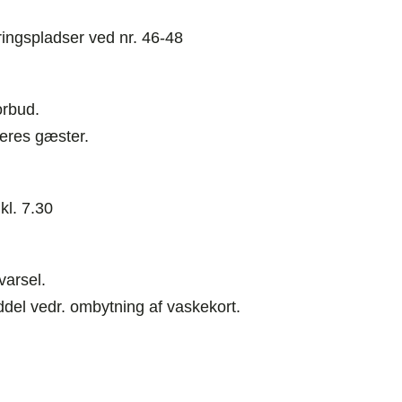
ringspladser ved nr. 46-48
orbud.
deres gæster.
kl. 7.30
varsel.
ddel vedr. ombytning af vaskekort.