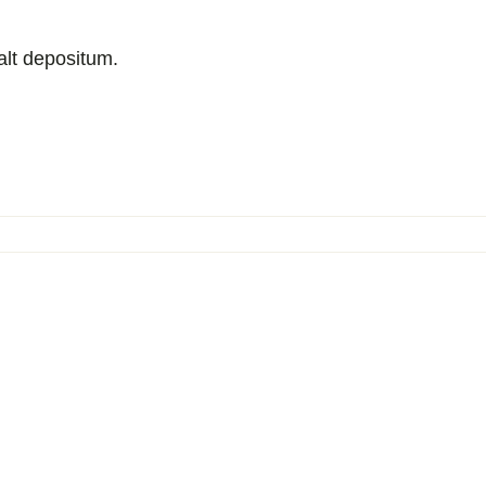
alt depositum.
oerinformation
7