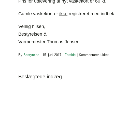
Pris for udlevering af nyt vaskekort er 60 kr.
Gamle vaskekort er
ikke
registreret med indbet
Venlig hilsen,
Bestyrelsen &
Varmemester Thomas Jensen
til
By
Bestyrelse
|
15. juni 2017
|
Forside
|
Kommentarer lukket
Beb
juni
201
Beslægtede indlæg