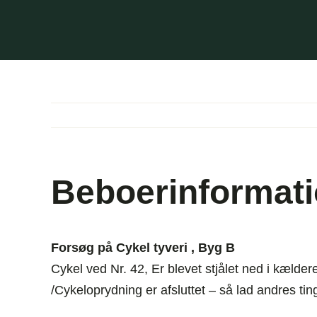
Skip
to
content
Beboerinformati
Forsøg på Cykel tyveri , Byg B
Cykel ved Nr. 42, Er blevet stjålet ned i kælde
/Cykeloprydning er afsluttet – så lad andres tin