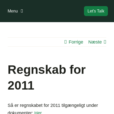
Skip
to
Menu
Let's Talk
content
Forside
Forrige
Næste
Bestyrelse
Dokumenter
Regnskab for
Information
2011
Boligreglement
Så er regnskabet for 2011 tilgængeligt under
dokumenter:
Her