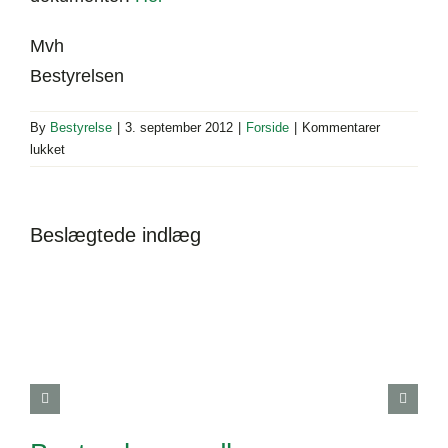
Mvh
Bestyrelsen
By
Bestyrelse
|
3. september 2012
|
Forside
|
Kommentarer
til
lukket
Regnskab
for
2011
Beslægtede indlæg