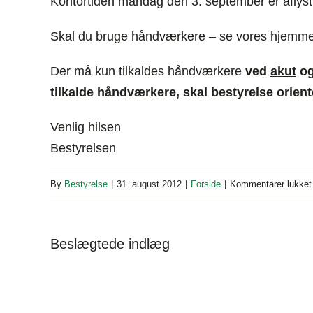
Kontortiden mandag den 3. september er aflyst
Skal du bruge håndværkere – se vores hjemme
Der må kun tilkaldes håndværkere
ved
akut
o
tilkalde håndværkere, skal bestyrelse orien
Venlig hilsen
Bestyrelsen
By
Bestyrelse
|
31. august 2012
|
Forside
|
Kommentarer lukket
Beslægtede indlæg