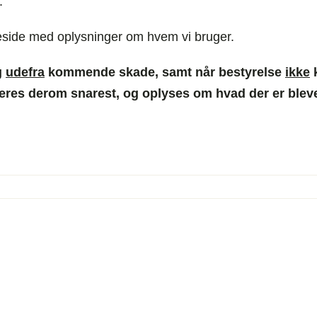
.
side med oplysninger om hvem vi bruger.
g
udefra
kommende skade, samt når bestyrelse
ikke
k
teres derom snarest, og oplyses om hvad der er bleve
til
Beboerinformation
August
2012