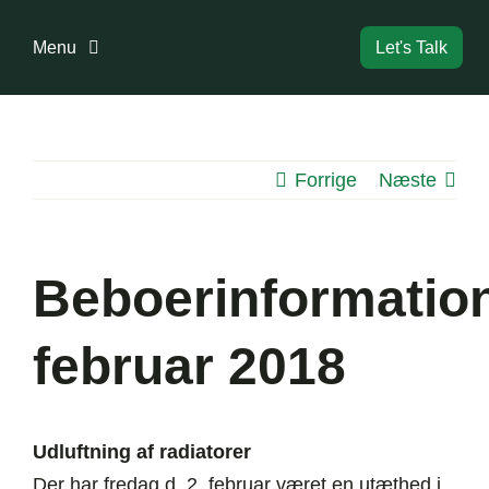
Skip
to
Menu
Let's Talk
content
Forside
Forrige
Næste
Bestyrelse
Dokumenter
Beboerinformatio
Information
februar 2018
Boligreglement
Udluftning af radiatorer
Der har fredag d. 2. februar været en utæthed i