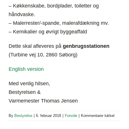
– Køkkenskabe, bordplader, toiletter og
håndvaske.
– Malerrester/-spande, malerafdækning mv.
– Kemikalier og øvrigt byggeaffald
Dette skal afleveres på
genbrugsstationen
(Turbine vej 10, 2860 Søborg)
English version
Med venlig hilsen,
Bestyrelsen &
Varmemester Thomas Jensen
til
By
Bestyrelse
|
6. februar 2018
|
Forside
|
Kommentarer lukket
Beboerin
februar