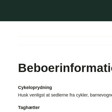
Skip
to
content
Beboerinformat
Cykeloprydning
Husk venligst at sedlerne fra cykler, barnevog
Taghætter