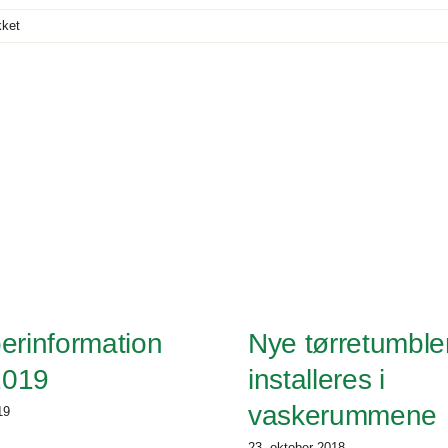
til
kket
Beboerinformation
december
2016
erinformation
Nye tørretumble
2019
installeres i
vaskerummene
19
23. oktober 2018