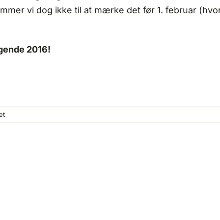
mmer vi dog ikke til at mærke det før 1. februar (hv
ngende 2016!
til
et
Beboerinformation
nytåret
2015/16