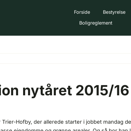
Forside
Bestyrelse
Boligreglement
on nytåret 2015/16
Trier-Hofby, der allerede starter i jobbet mandag d
asse ejendomme og grønne arealer. Og så bor han lig