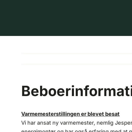
Skip
to
content
Beboerinformati
Varmemesterstillingen er blevet besat
Vi har ansat ny varmemester, nemlig Jesper 
energimontør og har også erfaring med at p