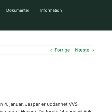
Dokumenter
Information
Forrige
Næste
en 4. januar. Jesper er uddannet VVS-
e ovre i Husum. De første 14 dage vil Erik