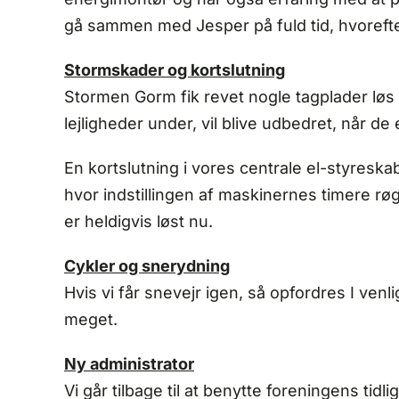
gå sammen med Jesper på fuld tid, hvorefter 
Stormskader og kortslutning
Stormen Gorm fik revet nogle tagplader løs o
lejligheder under, vil blive udbedret, når de e
En kortslutning i vores centrale el-styreskab
hvor indstillingen af maskinernes timere rø
er heldigvis løst nu.
Cykler og snerydning
Hvis vi får snevejr igen, så opfordres I ven
meget.
Ny administrator
Vi går tilbage til at benytte foreningens tid