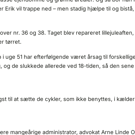
Erik vil trappe ned – men stadig hjælpe til og bistå
ver nr. 36 og 38. Taget blev repareret lillejuleaften
r tørret.
 i uge 51 har efterfølgende været årsag til forskelli
g, og de slukkede allerede ved 18-tiden, så den sen
ligst til at sætte de cykler, som ikke benyttes, i kæ
ligere mangeårige administrator, advokat Arne Linde Ol