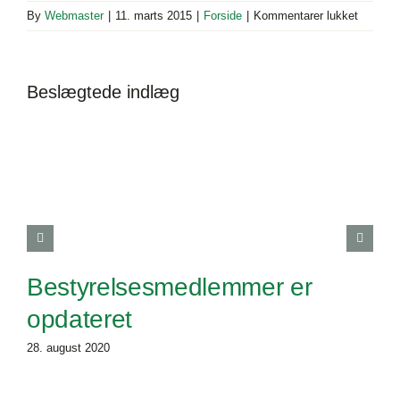
til
By
Webmaster
|
11. marts 2015
|
Forside
|
Kommentarer lukket
Beboeri
Marts
2015
Beslægtede indlæg
Bestyrelsesmedlemmer er
opdateret
28. august 2020