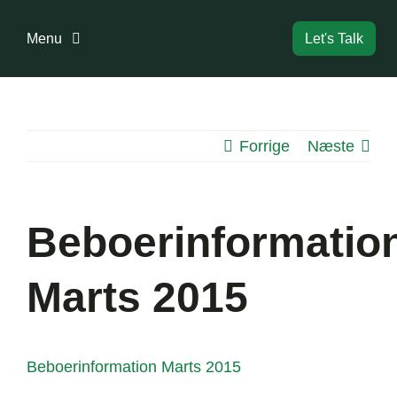
Skip
to
Menu
Let's Talk
content
Forside
Forrige
Næste
Bestyrelse
Dokumenter
Beboerinformatio
Information
Marts 2015
Boligreglement
Beboerinformation Marts 2015