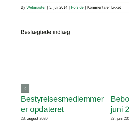
til
By
Webmaster
|
3. juli 2014
|
Forside
|
Kommentarer lukket
Info
omkr
brug
Beslægtede indlæg
af
hjem
Bestyrelsesmedlemmer
Bebo
er opdateret
juni 
28. august 2020
27. juni 20