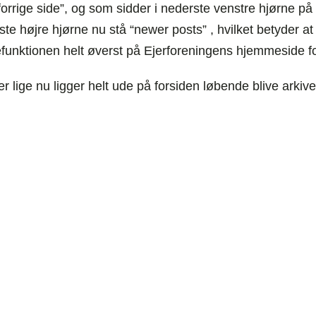
 “forrige side”, og som sidder i nederste venstre hjørne p
rste højre hjørne nu stå “newer posts” , hvilket betyder at
funktionen helt øverst på Ejerforeningens hjemmeside for 
der lige nu ligger helt ude på forsiden løbende blive arkiv