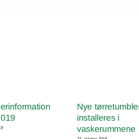
ing
mesiden
erinformation
Nye tørretumble
2019
installeres i
vaskerummene
19
23. oktober 2018