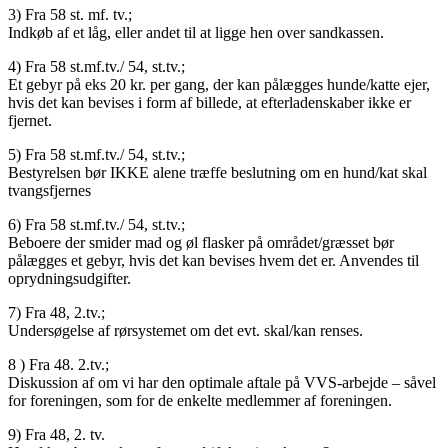
3) Fra 58 st. mf. tv.;
Indkøb af et låg, eller andet til at ligge hen over sandkassen.
4) Fra 58 st.mf.tv./ 54, st.tv.;
Et gebyr på eks 20 kr. per gang, der kan pålægges hunde/katte ejer,
hvis det kan bevises i form af billede, at efterladenskaber ikke er
fjernet.
5) Fra 58 st.mf.tv./ 54, st.tv.;
Bestyrelsen bør IKKE alene træffe beslutning om en hund/kat skal
tvangsfjernes
6) Fra 58 st.mf.tv./ 54, st.tv.;
Beboere der smider mad og øl flasker på området/græsset bør
pålægges et gebyr, hvis det kan bevises hvem det er. Anvendes til
oprydningsudgifter.
7) Fra 48, 2.tv.;
Undersøgelse af rørsystemet om det evt. skal/kan renses.
8 ) Fra 48. 2.tv.;
Diskussion af om vi har den optimale aftale på VVS-arbejde – såvel
for foreningen, som for de enkelte medlemmer af foreningen.
9) Fra 48, 2. tv.