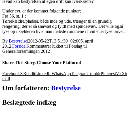
Hvad kan bestyrelsen af egen drift kan iværksætte?
Under evt. er der kommet følgende punkter;
Fra 56, st. 1.;
Tørrekældre/pladser, både inde og ude, trænger til en grundig
rengøring, der er så snavset og fyldt med spindelvæv. Det ville også
lyse op i kælderen hvis man malede rummene i hvid eller lyse farver.
By
Bestyrelse
|
2012-05-22T13:51:39+02:00
5. april
2012
|
Forside
|
Kommentarer lukket
til Forslag til
Generalforsamlingen 2012
Share This Story, Choose Your Platform!
Facebook
X
Reddit
LinkedIn
WhatsApp
Telegram
Tumblr
Pinterest
Vk
Xi
mail
Om forfatteren:
Bestyrelse
Beslægtede indlæg