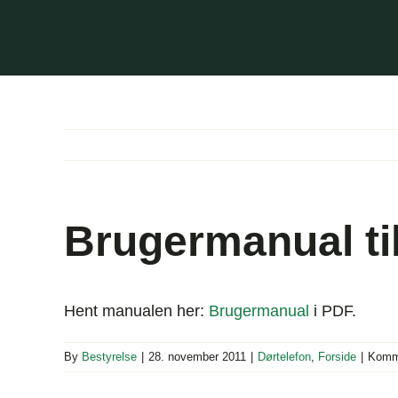
Skip
to
content
Brugermanual til
Hent manualen her:
Brugermanual
i PDF.
By
Bestyrelse
|
28. november 2011
|
Dørtelefon
,
Forside
|
Komme