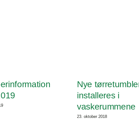
dørtelefon
erinformation
Nye tørretumble
2019
installeres i
vaskerummene
19
23. oktober 2018