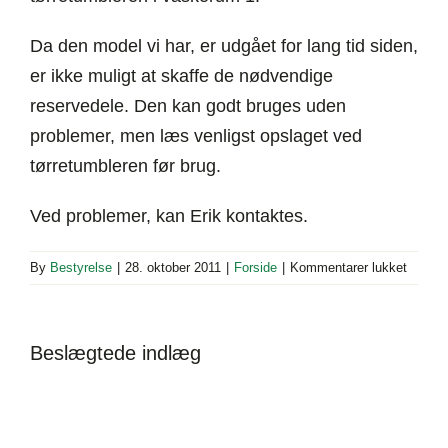
Da den model vi har, er udgået for lang tid siden,
er ikke muligt at skaffe de nødvendige
reservedele. Den kan godt bruges uden
problemer, men læs venligst opslaget ved
tørretumbleren før brug.
Ved problemer, kan Erik kontaktes.
til
By
Bestyrelse
|
28. oktober 2011
|
Forside
|
Kommentarer lukket
Tørret
i
vaske
Beslægtede indlæg
1