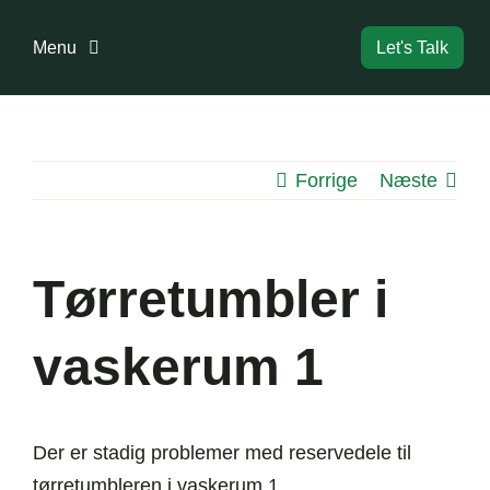
Skip
to
Menu
Let's Talk
content
Forside
Forrige
Næste
Bestyrelse
Dokumenter
Tørretumbler i
Information
vaskerum 1
Boligreglement
Der er stadig problemer med reservedele til
tørretumbleren i vaskerum 1.