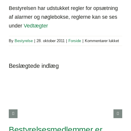
Bestyrelsen har udstukket regler for opsætning
af alarmer og nøglebokse, reglerne kan se ses
under
Vedtægter
til
By
Bestyrelse
|
28. oktober 2011
|
Forside
|
Kommentarer lukket
Regler
for
alarme
Beslægtede indlæg
og
nøgleb
Bestyrelsesmedlemmer er