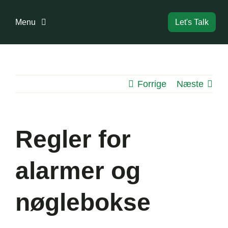
Skip
to
Menu
Let's Talk
content
Forside
Forrige
Næste
Bestyrelse
Dokumenter
Regler for
Information
alarmer og
Boligreglement
nøglebokse