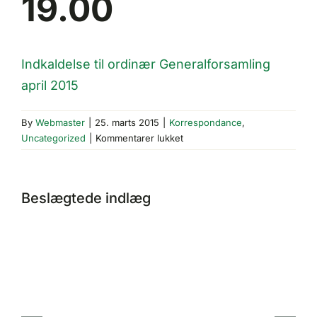
19.00
Indkaldelse til ordinær Generalforsamling
april 2015
By
Webmaster
|
25. marts 2015
|
Korrespondance
,
til
Uncategorized
|
Kommentarer lukket
Ordinær
Generalforsamling
9.4.2015
Beslægtede indlæg
kl.
19.00