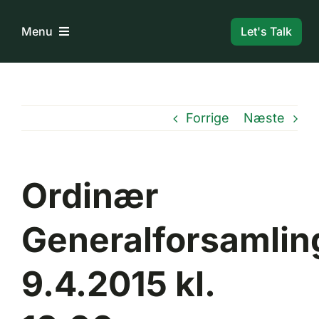
Skip
to
Let's Talk
Menu
content
Forside
Forrige
Næste
Bestyrelse
Dokumenter
Ordinær
Information
Generalforsamlin
9.4.2015 kl.
Boligreglement