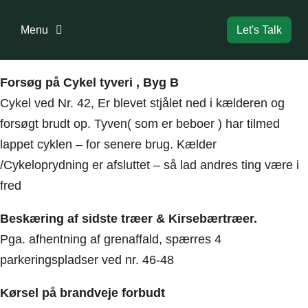
Skip
to
Menu
Let's Talk
content
Forside
Forsøg på Cykel tyveri , Byg B
Cykel ved Nr. 42, Er blevet stjålet ned i kælderen og
forsøgt brudt op. Tyven( som er beboer ) har tilmed
Bestyrelse
lappet cyklen – for senere brug. Kælder
/Cykeloprydning er afsluttet – så lad andres ting være i
Dokumenter
fred
Information
Beskæring af sidste træer & Kirsebærtræer.
Pga. afhentning af grenaffald, spærres 4
parkeringspladser ved nr. 46-48
Boligreglement
Kørsel på brandveje forbudt