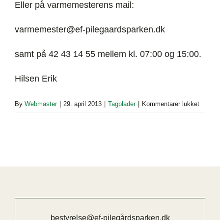
Eller på varmemesterens mail:
varmemester@ef-pilegaardsparken.dk
samt på 42 43 14 55 mellem kl. 07:00 og 15:00.
Hilsen Erik
til
By
Webmaster
|
29. april 2013
|
Tagplader
|
Kommentarer lukket
Udskift
af
tagplad
(Afslutt
bestyrelse@ef-pilegårdsparken.dk