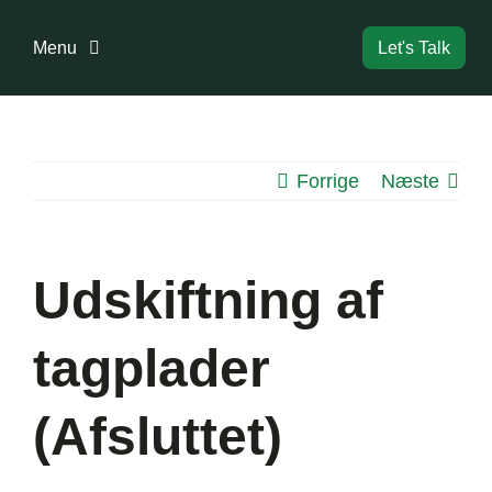
Skip
to
Menu
Let's Talk
content
Forside
Forrige
Næste
Bestyrelse
Dokumenter
Udskiftning af
Information
tagplader
Boligreglement
(Afsluttet)