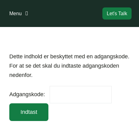
Skip
to
Menu
Let's Talk
content
Forside
Dette indhold er beskyttet med en adgangskode.
Bestyrelse
For at se det skal du indtaste adgangskoden
nedenfor.
Dokumenter
Adgangskode:
Information
Boligreglement